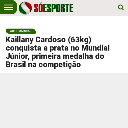
NOTÍCIA
ESPORTIVA
O SÓ
NOTÍCIAS
APOSTAS
EM
ESPORTE
ARTE MARCIAL
PRIMEIRO
LUGAR!
Kaillany Cardoso (63kg)
conquista a prata no Mundial
Júnior, primeira medalha do
Brasil na competição