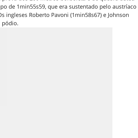
o de 1min55s59, que era sustentado pelo austríaco
 Os ingleses Roberto Pavoni (1min58s67) e Johnson
 pódio.