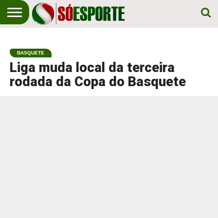
NOTÍCIA
ESPORTIVA
O SÓ
NOTÍCIAS
APOSTAS
EM
ESPORTE
BASQUETE
PRIMEIRO
LUGAR!
Liga muda local da terceira
rodada da Copa do Basquete