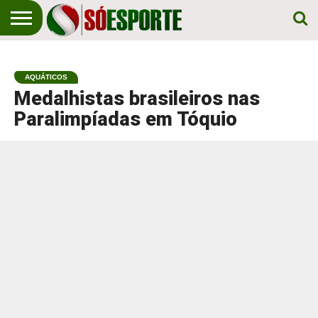
NOTÍCIA
ESPORTIVA
O SÓ
NOTÍCIAS
APOSTAS
EM
ESPORTE
AQUÁTICOS
PRIMEIRO
LUGAR!
Medalhistas brasileiros nas
Paralimpíadas em Tóquio