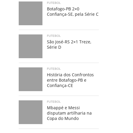
FUTEBOL
Botafogo-PB 2×0
Confiança-SE, pela Série C
FUTEBOL
São José-RS 2×1 Treze,
Série D
FUTEBOL
História dos Confrontos
entre Botafogo-PB e
Confiança-CE
FUTEBOL
Mbappé e Messi
disputam artilharia na
Copa do Mundo