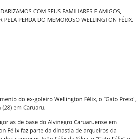
DARIZAMOS COM SEUS FAMILIARES E AMIGOS,
R PELA PERDA DO MEMOROSO WELLINGTON FÉLIX.
mento do ex-goleiro Wellington Félix, o “Gato Preto”,
 (28) em Caruaru.
tegorias de base do Alvinegro Caruaruense em
 Félix faz parte da dinastia de arqueiros da
 dos saudosos João Félix da Silva, o “Gato Félix” e