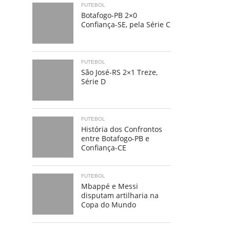
FUTEBOL
Botafogo-PB 2×0
Confiança-SE, pela Série C
FUTEBOL
São José-RS 2×1 Treze,
Série D
FUTEBOL
História dos Confrontos
entre Botafogo-PB e
Confiança-CE
FUTEBOL
Mbappé e Messi
disputam artilharia na
Copa do Mundo