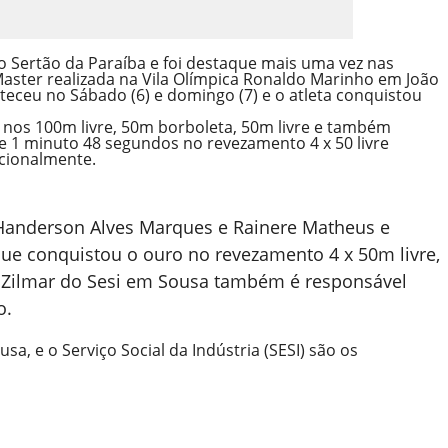
o Sertão da Paraíba e foi destaque mais uma vez nas
aster realizada na Vila Olímpica Ronaldo Marinho em João
teceu no Sábado (6) e domingo (7) e o atleta conquistou
o nos 100m livre, 50m borboleta, 50m livre e também
e 1 minuto 48 segundos no revezamento 4 x 50 livre
cionalmente.
Handerson Alves Marques e Rainere Matheus e
ue conquistou o ouro no revezamento 4 x 50m livre,
r Zilmar do Sesi em Sousa também é responsável
o.
ousa, e o Serviço Social da Indústria (SESI) são os