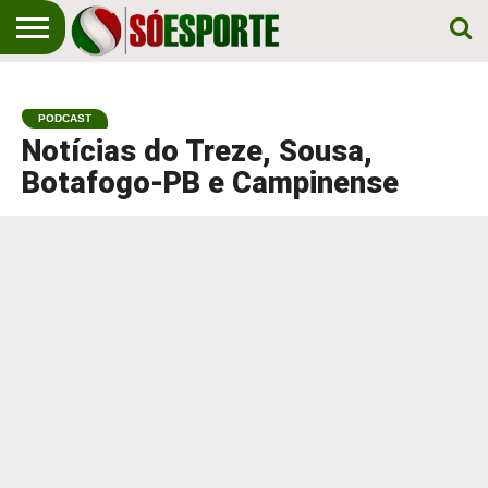
NOTÍCIA
ESPORTIVA
O SÓ
NOTÍCIAS
APOSTAS
EM
ESPORTE
PODCAST
PRIMEIRO
LUGAR!
Notícias do Treze, Sousa,
Botafogo-PB e Campinense