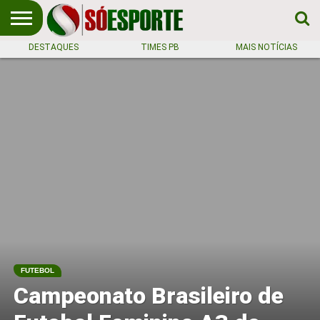
DESTAQUES
TIMES PB
MAIS NOTÍCIAS
NOTÍCIA
ESPORTIVA
O SÓ
NOTÍCIAS
APOSTAS
EM
ESPORTE
PRIMEIRO
LUGAR!
FUTEBOL
Campeonato Brasileiro de