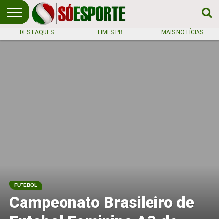
DESTAQUES
TIMES PB
MAIS NOTÍCIAS
NOTÍCIA
ESPORTIVA
O SÓ
NOTÍCIAS
APOSTAS
EM
ESPORTE
PRIMEIRO
LUGAR!
FUTEBOL
Campeonato Brasileiro de