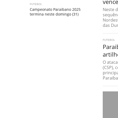
vence
FUTEBOL
Neste d
Campeonato Paraibano 2025
termina neste domingo (31)
sequênc
Nordes
das Dun
FUTEBOL
Parai
artilh
O ataca
(CSP), 
princip
Paraiba