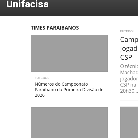
Unifacisa
TIMES PARAIBANOS
FUTEBOL
Campi
jogad
CSP
O técni
Machad
jogador
FUTEBOL
Números do Campeonato
CSP na n
Paraibano da Primeira Divisão de
20h30...
2026