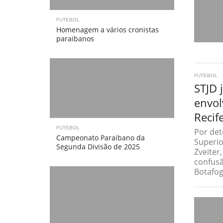
FUTEBOL
Homenagem a vários cronistas
paraibanos
FUTEBOL
STJD 
envol
Recif
FUTEBOL
Por det
Campeonato Paraibano da
Superio
Segunda Divisão de 2025
Zveiter
confusã
Botafog