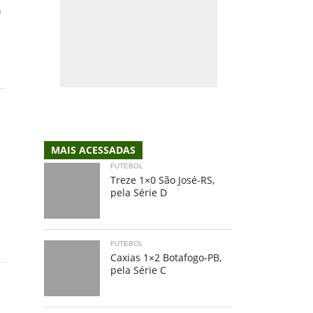
o
MAIS ACESSADAS
FUTEBOL
Treze 1×0 São José-RS,
pela Série D
FUTEBOL
Caxias 1×2 Botafogo-PB,
pela Série C