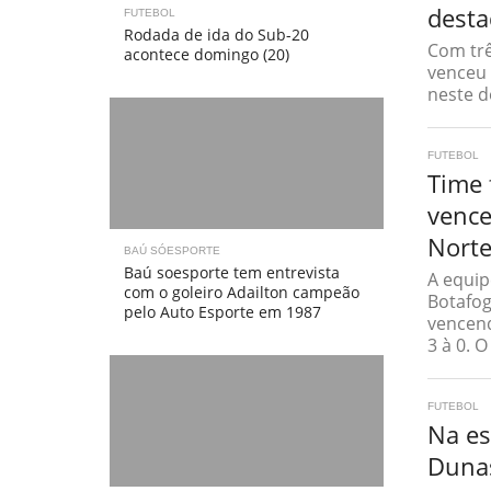
desta
FUTEBOL
Rodada de ida do Sub-20
Com trê
acontece domingo (20)
venceu 
neste d
FUTEBOL
Time 
vence
Nort
BAÚ SÓESPORTE
Baú soesporte tem entrevista
A equip
com o goleiro Adailton campeão
Botafog
pelo Auto Esporte em 1987
vencend
3 à 0. O
FUTEBOL
Na es
Dunas