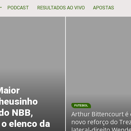
PODCAST
RESULTADOS AO VIVO
APOSTAS
Maior
theusinho
FUTEBOL
 do NBB,
Arthur Bittencourt é
novo reforço do Trez
 o elenco da
lateral-direito Wende