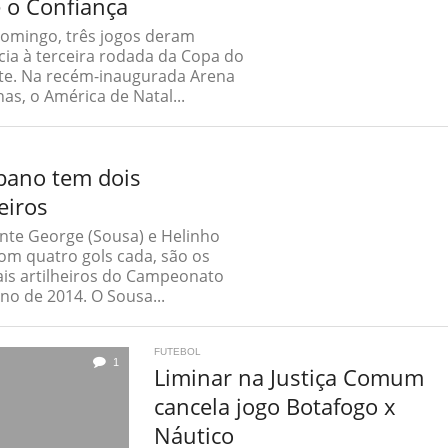
 o Confiança
omingo, três jogos deram
ia à terceira rodada da Copa do
te. Na recém-inaugurada Arena
as, o América de Natal...
bano tem dois
eiros
nte George (Sousa) e Helinho
com quatro gols cada, são os
ais artilheiros do Campeonato
no de 2014. O Sousa...
FUTEBOL
1
Liminar na Justiça Comum
cancela jogo Botafogo x
Náutico