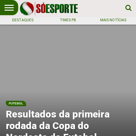
DESTAQUES
TIMES PB
MAIS NOTÍCIAS
NOTÍCIA
ESPORTIVA
O SÓ
NOTÍCIAS
APOSTAS
EM
ESPORTE
PRIMEIRO
LUGAR!
FUTEBOL
Resultados da primeira
rodada da Copa do