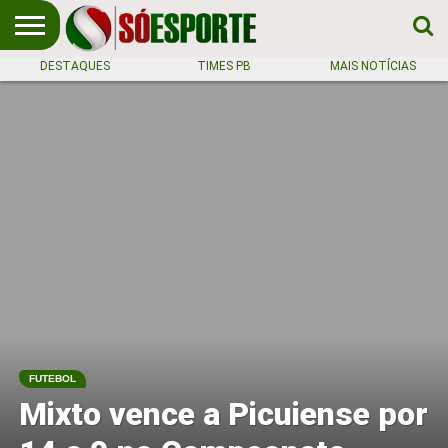
DESTAQUES
TIMES PB
MAIS NOTÍCIAS
NOTÍCIA
ESPORTIVA
O SÓ
NOTÍCIAS
APOSTAS
EM
ESPORTE
PRIMEIRO
LUGAR!
FUTEBOL
Mixto vence a Picuiense por