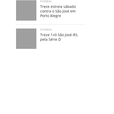
FUTEBOL
Treze estreia sábado
contra o São José em
Porto Alegre
FUTEBOL
Treze 1×0 São José-RS,
pela Série D