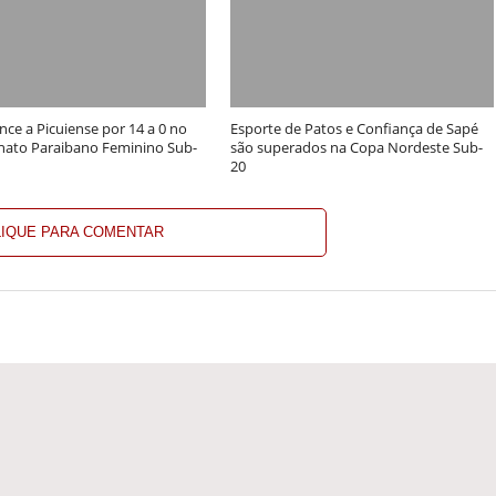
nce a Picuiense por 14 a 0 no
Esporte de Patos e Confiança de Sapé
ato Paraibano Feminino Sub-
são superados na Copa Nordeste Sub-
20
LIQUE PARA COMENTAR