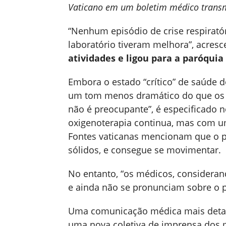
Vaticano em um boletim médico transmi
“Nenhum episódio de crise respirató
laboratório tiveram melhora”, acres
atividades e ligou para a paróquia
Embora o estado “crítico” de saúde d
um tom menos dramático do que os ant
não é preocupante”, é especificado n
oxigenoterapia continua, mas com u
Fontes vaticanas mencionam que o p
sólidos, e consegue se movimentar.
No entanto, “os médicos, consideran
e ainda não se pronunciam sobre o p
Uma comunicação médica mais detal
uma nova coletiva de imprensa dos 