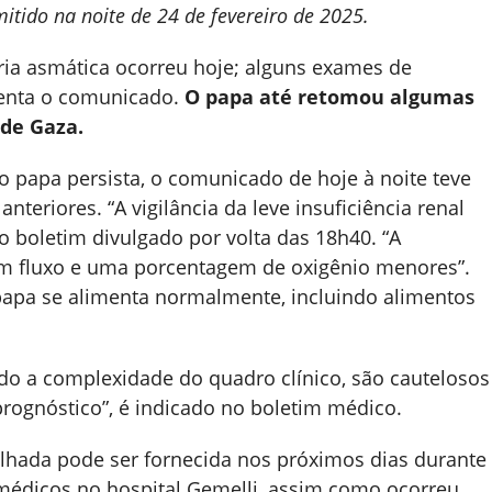
tido na noite de 24 de fevereiro de 2025.
ria asmática ocorreu hoje; alguns exames de
centa o comunicado.
O papa até retomou algumas
 de Gaza.
o papa persista, o comunicado de hoje à noite teve
eriores. “A vigilância da leve insuficiência renal
o boletim divulgado por volta das 18h40. “A
m fluxo e uma porcentagem de oxigênio menores”.
apa se alimenta normalmente, incluindo alimentos
do a complexidade do quadro clínico, são cautelosos
rognóstico”, é indicado no boletim médico.
hada pode ser fornecida nos próximos dias durante
médicos no hospital Gemelli, assim como ocorreu