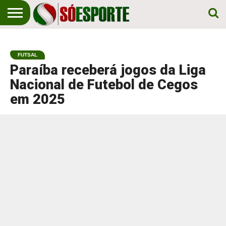
NOTÍCIA
ESPORTIVA
O SÓ
NOTÍCIAS
APOSTAS
EM
ESPORTE
FUTSAL
PRIMEIRO
LUGAR!
Paraíba receberá jogos da Liga
Nacional de Futebol de Cegos
em 2025