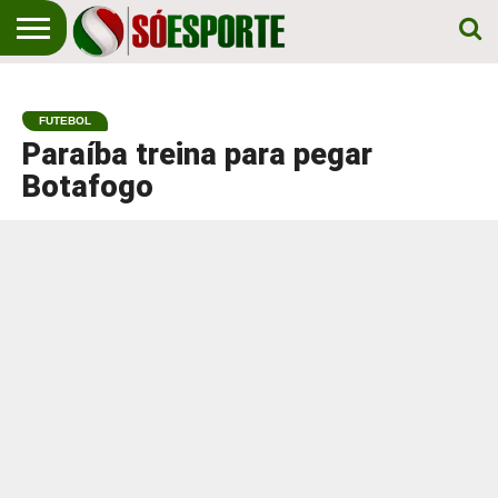
NOTÍCIA
ESPORTIVA
O SÓ
NOTÍCIAS
APOSTAS
EM
ESPORTE
FUTEBOL
PRIMEIRO
LUGAR!
Paraíba treina para pegar
Botafogo