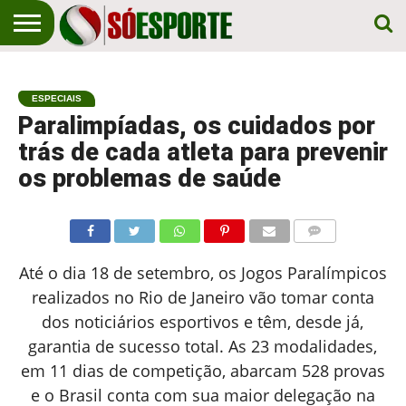
NOTÍCIA
ESPORTIVA
O SÓ
NOTÍCIAS
APOSTAS
EM
ESPORTE
ESPECIAIS
PRIMEIRO
LUGAR!
Paralimpíadas, os cuidados por
trás de cada atleta para prevenir
os problemas de saúde
COMENTÁRIOS
Até o dia 18 de setembro, os Jogos Paralímpicos
realizados no Rio de Janeiro vão tomar conta
dos noticiários esportivos e têm, desde já,
garantia de sucesso total. As 23 modalidades,
em 11 dias de competição, abarcam 528 provas
e o Brasil conta com sua maior delegação na