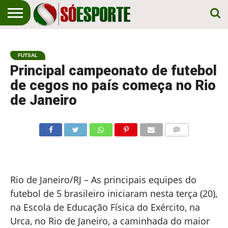
NOTÍCIA
ESPORTIVA
O SÓ
NOTÍCIAS
APOSTAS
EM
ESPORTE
FUTSAL
PRIMEIRO
LUGAR!
Principal campeonato de futebol
de cegos no país começa no Rio
de Janeiro
COMENTÁRIOS
Rio de Janeiro/RJ – As principais equipes do
futebol de 5 brasileiro iniciaram nesta terça (20),
na Escola de Educação Física do Exército, na
Urca, no Rio de Janeiro, a caminhada do maior