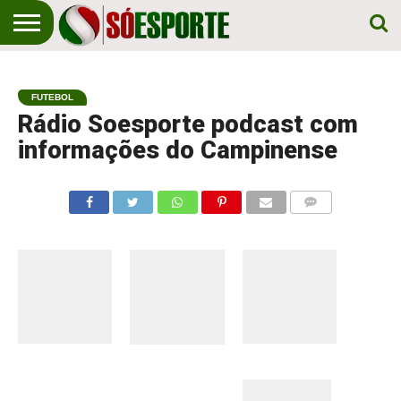
NOTÍCIA
ESPORTIVA
O SÓ
NOTÍCIAS
APOSTAS
EM
ESPORTE
FUTEBOL
PRIMEIRO
LUGAR!
Rádio Soesporte podcast com
informações do Campinense
COMENTÁRIOS