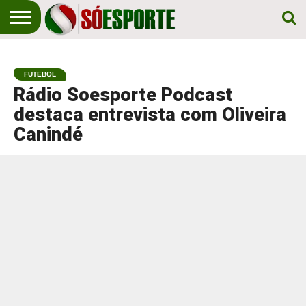
NOTÍCIA
ESPORTIVA
O SÓ
NOTÍCIAS
APOSTAS
EM
ESPORTE
FUTEBOL
PRIMEIRO
LUGAR!
Rádio Soesporte Podcast
destaca entrevista com Oliveira
Canindé