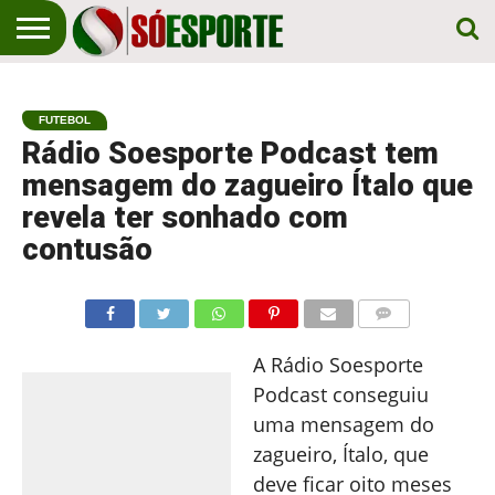
NOTÍCIA
ESPORTIVA
O SÓ
NOTÍCIAS
APOSTAS
EM
ESPORTE
FUTEBOL
PRIMEIRO
LUGAR!
Rádio Soesporte Podcast tem
mensagem do zagueiro Ítalo que
revela ter sonhado com
contusão
COMENTÁRIOS
A Rádio Soesporte
Podcast conseguiu
uma mensagem do
zagueiro, Ítalo, que
deve ficar oito meses