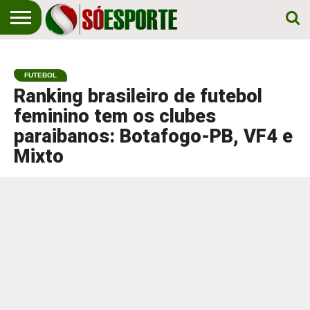
NOTÍCIA
ESPORTIVA
O SÓ
NOTÍCIAS
APOSTAS
EM
ESPORTE
FUTEBOL
PRIMEIRO
LUGAR!
Ranking brasileiro de futebol
feminino tem os clubes
paraibanos: Botafogo-PB, VF4 e
Mixto