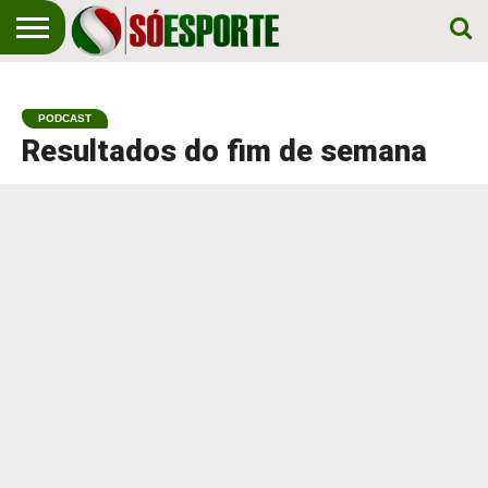
NOTÍCIA
ESPORTIVA
O SÓ
NOTÍCIAS
APOSTAS
EM
ESPORTE
PODCAST
PRIMEIRO
LUGAR!
Resultados do fim de semana