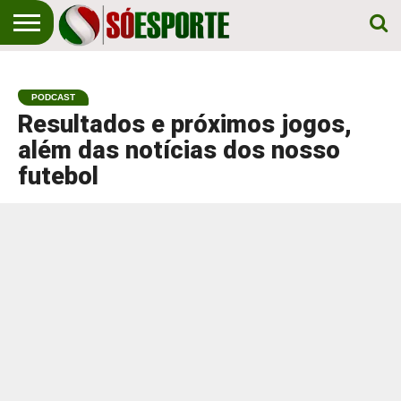
NOTÍCIA
ESPORTIVA
O SÓ
NOTÍCIAS
APOSTAS
EM
ESPORTE
PODCAST
PRIMEIRO
LUGAR!
Resultados e próximos jogos,
além das notícias dos nosso
futebol