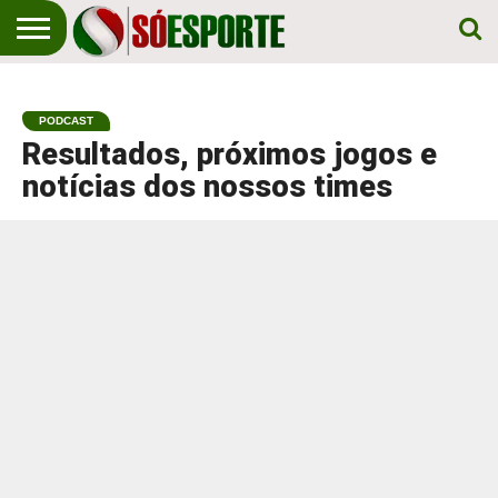
NOTÍCIA
ESPORTIVA
O SÓ
NOTÍCIAS
APOSTAS
EM
ESPORTE
PODCAST
PRIMEIRO
LUGAR!
Resultados, próximos jogos e
notícias dos nossos times