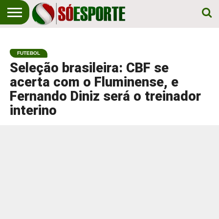
NOTÍCIA
ESPORTIVA
O SÓ
NOTÍCIAS
APOSTAS
EM
ESPORTE
FUTEBOL
PRIMEIRO
LUGAR!
Seleção brasileira: CBF se
acerta com o Fluminense, e
Fernando Diniz será o treinador
interino