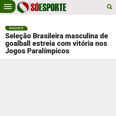
NOTÍCIA
ESPORTIVA
O SÓ
NOTÍCIAS
APOSTAS
EM
ESPORTE
BASQUETE
PRIMEIRO
LUGAR!
Seleção Brasileira masculina de
goalball estreia com vitória nos
Jogos Paralímpicos