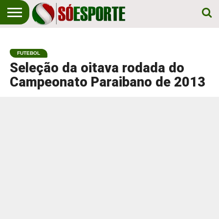
NOTÍCIA
ESPORTIVA
O SÓ
NOTÍCIAS
APOSTAS
EM
ESPORTE
FUTEBOL
PRIMEIRO
LUGAR!
Seleção da oitava rodada do
Campeonato Paraibano de 2013