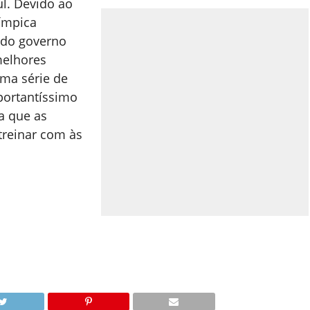
l.
Devido ao
ímpica
 do governo
melhores
ma série de
portantíssimo
a que as
 treinar com às