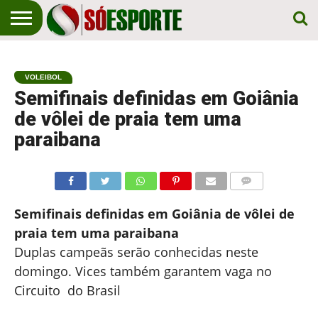
NOTÍCIA
ESPORTIVA
O SÓ
NOTÍCIAS
APOSTAS
EM
ESPORTE
VOLEIBOL
PRIMEIRO
LUGAR!
Semifinais definidas em Goiânia
de vôlei de praia tem uma
paraibana
COMENTÁRIOS
Semifinais definidas em Goiânia de vôlei de
praia tem uma paraibana
Duplas campeãs serão conhecidas neste
domingo. Vices também garantem vaga no
Circuito do Brasil