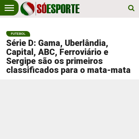
NOTÍCIA
ESPORTIVA
O SÓ
NOTÍCIAS
APOSTAS
EM
ESPORTE
FUTEBOL
PRIMEIRO
LUGAR!
Série D: Gama, Uberlândia,
Capital, ABC, Ferroviário e
Sergipe são os primeiros
classificados para o mata-mata