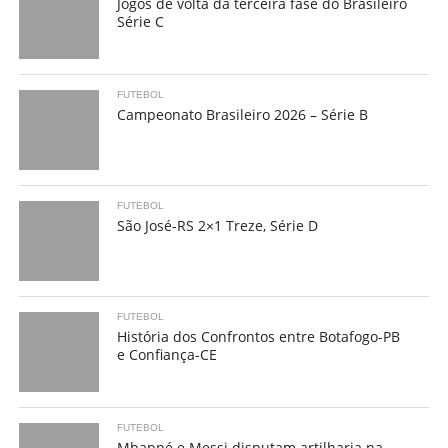
Jogos de volta da terceira fase do Brasileiro
Série C
FUTEBOL
Campeonato Brasileiro 2026 – Série B
FUTEBOL
São José-RS 2×1 Treze, Série D
FUTEBOL
História dos Confrontos entre Botafogo-PB
e Confiança-CE
FUTEBOL
Mbappé e Messi disputam artilharia na