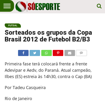
NOTÍCIA
ESPORTIVA
O SÓ
NOTÍCIAS
APOSTAS
EM
ESPORTE
FUTSAL
PRIMEIRO
LUGAR!
Sorteados os grupos da Copa
Brasil 2012 de Futebol B2/B3
COMENTÁRIOS
Primeira fase terá colocará frente a frente
Adevipar e Aedv, do Paraná. Atual campeão,
Ilbes (ES) estreia às 14h30, contra o Cap (BA)
Por Tadeu Casqueira
Rio de Janeiro