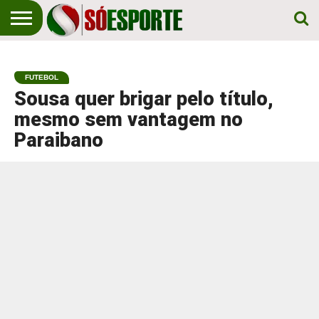
NOTÍCIA
ESPORTIVA
O SÓ
NOTÍCIAS
APOSTAS
EM
ESPORTE
FUTEBOL
PRIMEIRO
LUGAR!
Sousa quer brigar pelo título,
mesmo sem vantagem no
Paraibano