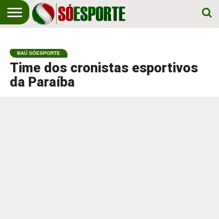
NOTÍCIA
ESPORTIVA
O SÓ
NOTÍCIAS
APOSTAS
EM
ESPORTE
BAÚ SÓESPORTE
PRIMEIRO
LUGAR!
Time dos cronistas esportivos
da Paraíba