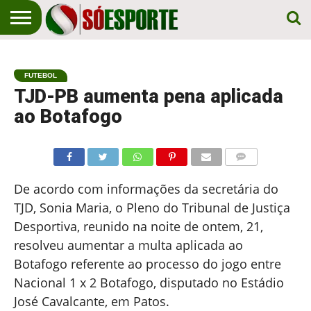
NOTÍCIA
ESPORTIVA
O SÓ
NOTÍCIAS
APOSTAS
EM
ESPORTE
FUTEBOL
PRIMEIRO
LUGAR!
TJD-PB aumenta pena aplicada
ao Botafogo
COMENTÁRIOS
De acordo com informações da secretária do
TJD, Sonia Maria, o Pleno do Tribunal de Justiça
Desportiva, reunido na noite de ontem, 21,
resolveu aumentar a multa aplicada ao
Botafogo referente ao processo do jogo entre
Nacional 1 x 2 Botafogo, disputado no Estádio
José Cavalcante, em Patos.