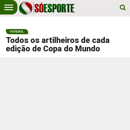
NOTÍCIA
ESPORTIVA
O SÓ
NOTÍCIAS
APOSTAS
EM
ESPORTE
FUTEBOL
PRIMEIRO
LUGAR!
Todos os artilheiros de cada
edição de Copa do Mundo