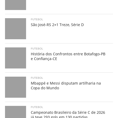
FUTEBOL
São José-RS 2×1 Treze, Série D
FUTEBOL
História dos Confrontos entre Botafogo-PB
e Confiança-CE
FUTEBOL
Mbappé e Messi disputam artilharia na
Copa do Mundo
FUTEBOL
Campeonato Brasileiro da Série C de 2026
já teve 293 gols em 130 partidas