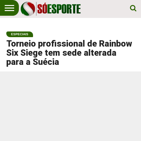
NOTÍCIA
ESPORTIVA
O SÓ
NOTÍCIAS
APOSTAS
EM
ESPORTE
ESPECIAIS
PRIMEIRO
LUGAR!
Torneio profissional de Rainbow
Six Siege tem sede alterada
para a Suécia