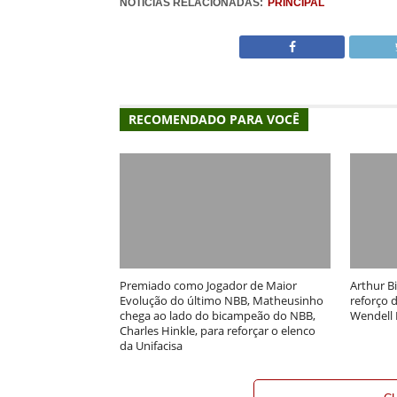
NOTÍCIAS RELACIONADAS:
PRINCIPAL
RECOMENDADO PARA VOCÊ
Premiado como Jogador de Maior
Arthur B
Evolução do último NBB, Matheusinho
reforço d
chega ao lado do bicampeão do NBB,
Wendell 
Charles Hinkle, para reforçar o elenco
da Unifacisa