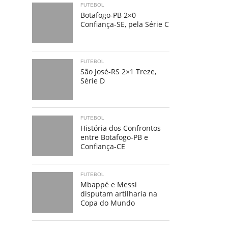
FUTEBOL
Botafogo-PB 2×0
Confiança-SE, pela Série C
FUTEBOL
São José-RS 2×1 Treze,
Série D
FUTEBOL
História dos Confrontos
entre Botafogo-PB e
Confiança-CE
FUTEBOL
Mbappé e Messi
disputam artilharia na
Copa do Mundo