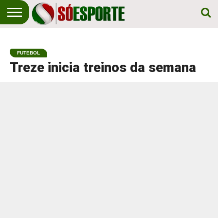
NOTÍCIA
ESPORTIVA
O SÓ
NOTÍCIAS
APOSTAS
EM
ESPORTE
FUTEBOL
PRIMEIRO
LUGAR!
Treze inicia treinos da semana