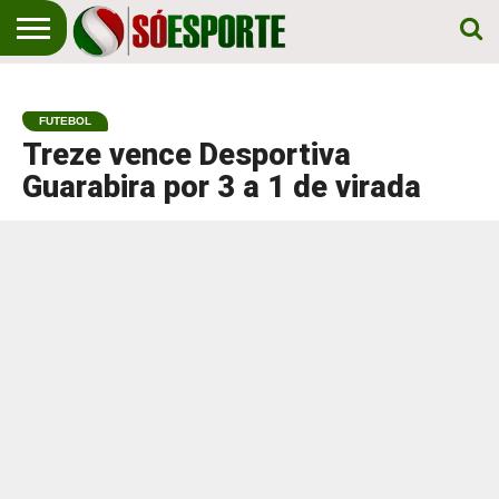
NOTÍCIA
ESPORTIVA
O SÓ
NOTÍCIAS
APOSTAS
EM
ESPORTE
FUTEBOL
PRIMEIRO
LUGAR!
Treze vence Desportiva
Guarabira por 3 a 1 de virada