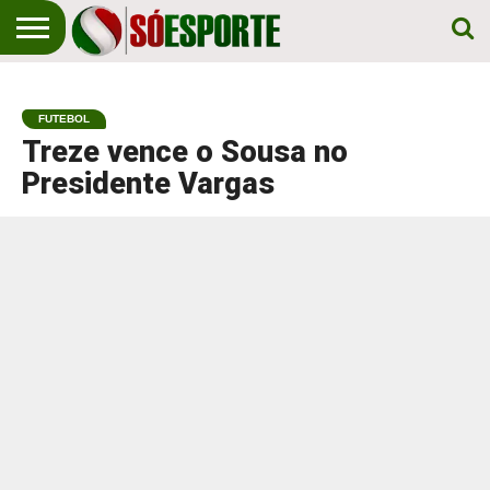
NOTÍCIA
ESPORTIVA
O SÓ
NOTÍCIAS
APOSTAS
EM
ESPORTE
FUTEBOL
PRIMEIRO
LUGAR!
Treze vence o Sousa no
Presidente Vargas