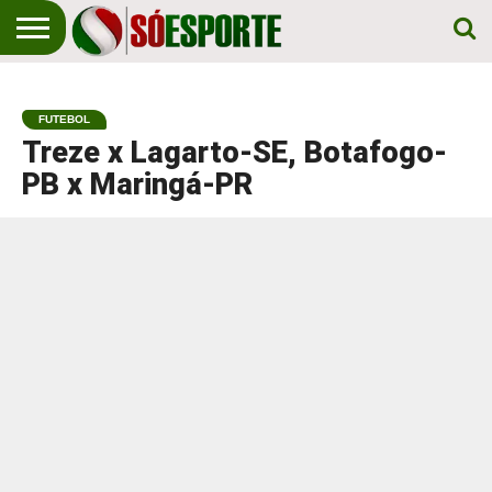
NOTÍCIA
ESPORTIVA
O SÓ
NOTÍCIAS
APOSTAS
EM
ESPORTE
FUTEBOL
PRIMEIRO
LUGAR!
Treze x Lagarto-SE, Botafogo-
PB x Maringá-PR