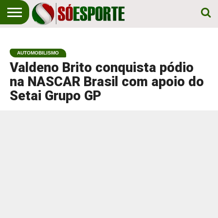
NOTÍCIA
ESPORTIVA
O SÓ
NOTÍCIAS
APOSTAS
EM
ESPORTE
AUTOMOBILISMO
PRIMEIRO
LUGAR!
Valdeno Brito conquista pódio
na NASCAR Brasil com apoio do
Setai Grupo GP