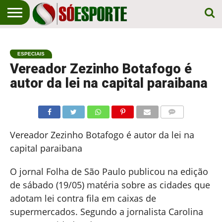
NOTÍCIA
ESPORTIVA
O SÓ
NOTÍCIAS
APOSTAS
EM
ESPORTE
ESPECIAIS
PRIMEIRO
LUGAR!
Vereador Zezinho Botafogo é
autor da lei na capital paraibana
COMENTÁRIOS
Vereador Zezinho Botafogo é autor da lei na
capital paraibana
O jornal Folha de São Paulo publicou na edição
de sábado (19/05) matéria sobre as cidades que
adotam lei contra fila em caixas de
supermercados. Segundo a jornalista Carolina