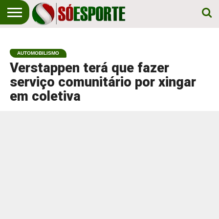
NOTÍCIA
ESPORTIVA
O SÓ
NOTÍCIAS
APOSTAS
EM
ESPORTE
AUTOMOBILISMO
PRIMEIRO
LUGAR!
Verstappen terá que fazer
serviço comunitário por xingar
em coletiva