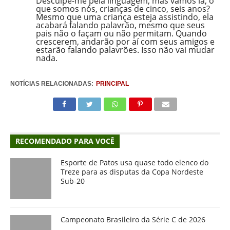
Desculpe-me pela linguagem, mas vamos lá, o
que somos nós, crianças de cinco, seis anos?
Mesmo que uma criança esteja assistindo, ela
acabará falando palavrão, mesmo que seus
pais não o façam ou não permitam. Quando
crescerem, andarão por aí com seus amigos e
estarão falando palavrões. Isso não vai mudar
nada.
NOTÍCIAS RELACIONADAS:
PRINCIPAL
RECOMENDADO PARA VOCÊ
Esporte de Patos usa quase todo elenco do
Treze para as disputas da Copa Nordeste
Sub-20
Campeonato Brasileiro da Série C de 2026