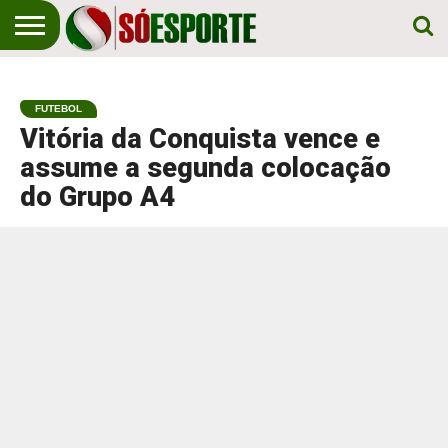
NOTÍCIA
ESPORTIVA
O SÓ
NOTÍCIAS
APOSTAS
EM
ESPORTE
FUTEBOL
PRIMEIRO
LUGAR!
Vitória da Conquista vence e
assume a segunda colocação
do Grupo A4