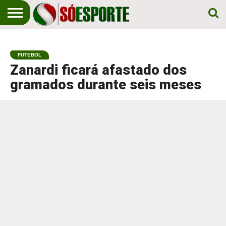
NOTÍCIA
ESPORTIVA
O SÓ
NOTÍCIAS
APOSTAS
EM
ESPORTE
FUTEBOL
PRIMEIRO
LUGAR!
Zanardi ficará afastado dos
gramados durante seis meses