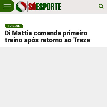
NOTÍCIA
ESPORTIVA
O SÓ
NOTÍCIAS
APOSTAS
EM
ESPORTE
FUTEBOL
PRIMEIRO
LUGAR!
Di Mattia comanda primeiro
treino após retorno ao Treze