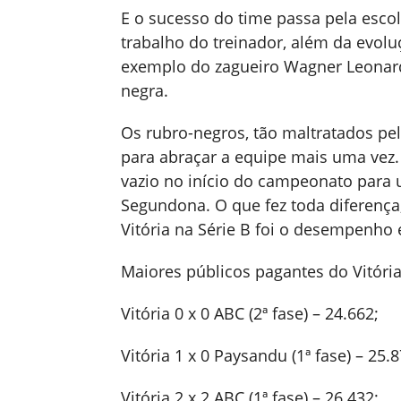
E o sucesso do time passa pela escol
trabalho do treinador, além da evolu
exemplo do zagueiro Wagner Leonard
negra.
Os rubro-negros, tão maltratados pe
para abraçar a equipe mais uma vez
vazio no início do campeonato para 
Segundona. O que fez toda diferença
Vitória na Série B foi o desempenho 
Maiores públicos pagantes do Vitória
Vitória 0 x 0 ABC (2ª fase) – 24.662;
Vitória 1 x 0 Paysandu (1ª fase) – 25.8
Vitória 2 x 2 ABC (1ª fase) – 26.432;