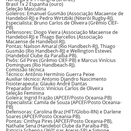
Brasil 1x 2 Espanha (ouro)
Seleção Masculina
Goleiros: Emanuel Gusmão (Associação Macaense de
Handebol-RJ) e Pedro Wirtzbiki (Niterói Rugby-RJ).
Especialista: Bruno Carlos de Oliveira (Grêmio CIEF-
PB)
Defensores: Diogo Vieira (Associação Macaense de
Handebol-RJ) e Thiago Barcellos (Associação
Macaense de Handebol-RJ).
Pontas: Nailson Amaral (Rio Handbech-RJ), Thiago
Gusmão (Rio Handbech-RJ) e Wellington Esteves
(Handebol Clube da Paraíba-PB).
Pivôs: Gil Pires (Grêmio CIEF-PB) e Marcus Vinícius
Domingues (Rio Handbeach-RJ).
Comissão técnica
Técnico: Antônio Hermínio Guerra Peixe
Auxiliar técnico: Antonio Djandro Nascimento
Fisioterapeuta: Glauko André Dantas
Preparador físico: Vinícius Carlos de Oliveira
Seleção Feminina
Goleira: Ingrid Frazão (APCEF/Posto Oceania-PB)
Especialista: Camila de Souza (APCEF/Posto Oceania-
PB)
Defensoras: Carolina Braz (HFT/Globo-RN) e Darlene
Soares (APCEF/Posto Oceania-PB).
Pontas: Cinthya Pires (APCEF/Posto Oceania-PB),
Nathalie Sena (Handebol Clube da Paraíba-PB),
Patricia Scheppa (360º nas Areias-SP) e Simone