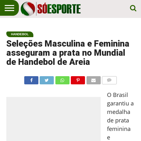
NOTÍCIA
ESPORTIVA
O SÓ
NOTÍCIAS
APOSTAS
EM
ESPORTE
HANDEBOL
PRIMEIRO
LUGAR!
Seleções Masculina e Feminina
asseguram a prata no Mundial
de Handebol de Areia
COMENTÁRIOS
O Brasil
garantiu a
medalha
de prata
feminina
e