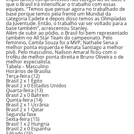
que o Brasil irá intensificar o trabalho com essas
equipes. “Temos que pensar agora no trabalhado de
base porque temos pela frente um Mundial da
categoria Cadete e depois disso temos as Olimpíadas
da Juventude. Então, o trabalho vai ser voltado para a
base também”, acrescentou Stanley.
Além de subir ao pódio, o Brasil foi bem representado
também no All Star Team do campeonato. Pelo
feminino, Camila Souza foi a MVP, Nathalie Sena a
melhor ponta esquerda e Renata Santiago a melhor
pivô. Pelo masculino, Nailson Amaral ficou com o
troféu de melhor ponta direita e Bruno Oliveira o de
melhor especialista.
Tabela – Masculino
Horários de Brasília
Terça-feira (12)
Brasil 2 x 1 Egito
Brasil 2 x 0 Estados Unidos
Quarta-feira (13)
Brasil 2 x 0 Bahrein
Quinta-feira (14)
Brasil 2 x 1 Ucrânia
Brasil 2 x 1 Qatar
Segunda fase
Sexta-feira (15)
Brasil 1 x 2 Hungria
Brasil 2 x 0 Espanha
Sábado (16)