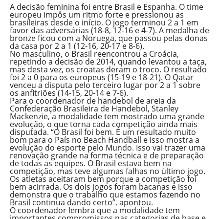
A decisão feminina foi entre Brasil e Espanha. O time
europeu impôs um ritmo forte e pressionou as
brasileiras desde o início. O jogo terminou 2 a 1 em
favor das adversárias (18-8, 12-16 e 4-7). A medalha de
bronze ficou com a Noruega, que passou pelas donas
da casa por 2 a 1 (12-16, 20-17 e 8-6).
No masculino, o Brasil reencontrou a Croácia,
repetindo a decisão de 2014, quando levantou a taça,
mas desta vez, os croatas deram o troco. O resultado
foi 2 a 0 para os europeus (15-19 e 18-21). O Qatar
venceu a disputa pelo terceiro lugar por 2 a 1 sobre
os anfitriões (14-15, 20-14 e 7-6).
Para o coordenador de handebol de areia da
Confederação Brasileira de Handebol, Stanley
Mackenzie, a modalidade tem mostrado uma grande
evolução, o que torna cada competição ainda mais
disputada. “O Brasil foi bem. É um resultado muito
bom para o País no Beach Handball e isso mostra a
evolução do esporte pelo Mundo. Isso vai trazer uma
renovação grande na forma técnica e de preparação
de todas as equipes. O Brasil estava bem na
competição, mas teve algumas falhas no último jogo.
Os atletas aceitaram bem porque a competição foi
bem acirrada. Os dois jogos foram bacanas e isso
demonstra que o trabalho que estamos fazendo no
Brasil continua dando certo”, apontou.
O coordenador lembra que a modalidade tem
importantes compromissos nas categorias de base e